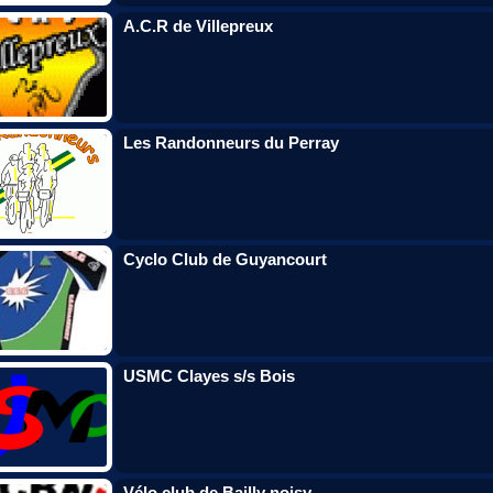
A.C.R de Villepreux
Les Randonneurs du Perray
Cyclo Club de Guyancourt
USMC Clayes s/s Bois
Vélo club de Bailly noisy