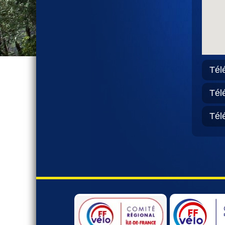
Denis, le Mesnil Sevin, La brosse , etc...
Tout le monde est bienvenu
Inscrivez vous auprès de
presidence@ctmaurepas.fr
Tél
...
lire la suite
Tél
Tél