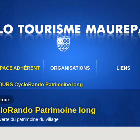
PACE ADHÉRENT
ORGANISATIONS
LIENS
URS CycloRando Patrimoine long
tour
loRando Patrimoine long
erte du patrimoine du village